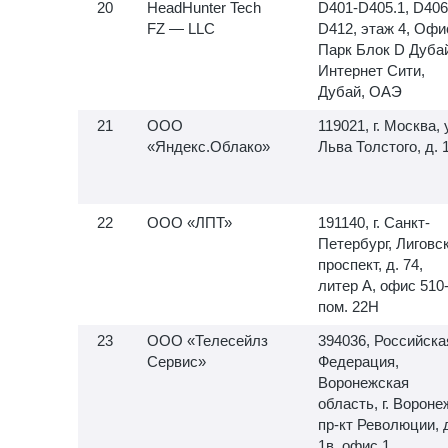
HeadHunter Tech
D401-D405.1, D406
FZ — LLC
D412, этаж 4, Офи
Парк Блок D Дуба
Интернет Сити,
Дубай, ОАЭ
ООО
119021, г. Москва, 
«Яндекс.Облако»
Льва Толстого, д. 
ООО «ЛПТ»
191140, г. Санкт-
Петербург, Лиговс
проспект, д. 74,
литер А, офис
510-
пом. 22Н
ООО «Телесейлз
394036, Российска
Сервис»
Федерация,
Воронежская
область, г. Вороне
пр-кт Революции, 
1в, офис 1