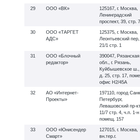
ООО «ВК»
125167, г. Москва,
Ленинградский
проспект, 39, стр. 
ООО «ТАРГЕТ
125375, г. Москва,
АДС»
Леонтьевский пер,
21/1 стр. 1
ООО «Блочный
390047, Рязанская
редактор»
обл., г. Рязань,
Куйбышевское ш.,
д. 25, стр. 17, пом
офис H2/45A
АО «Интернет-
197110, город Санк
Проекты»
Петербург,
Левашовский пр-кт,
11/7 стр. 4, ч.п.
1-н
помещ. 157
ООО «Юнисендер
127015, г. Москва,
Смарт»
вн.тер.г.