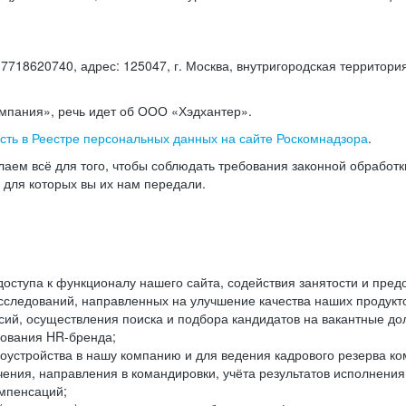
18620740, адрес: 125047, г. Москва, внутригородская территория
омпания», речь идет об ООО «Хэдхантер».
есть в Реестре персональных данных на сайте Роскомнадзора
.
аем всё для того, чтобы соблюдать требования законной обработ
, для которых вы их нам передали.
ступа к функционалу нашего сайта, содействия занятости и пред
следований, направленных на улучшение качества наших продуктов
ий, осуществления поиска и подбора кандидатов на вакантные дол
ования HR-бренда;
оустройства в нашу компанию и для ведения кадрового резерва ко
чения, направления в командировки, учёта результатов исполнени
омпенсаций;