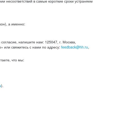
и несоответствий в самые короткие сроки устраняем
он), а именно:
ь согласие, напишите нам: 125047, г. Москва,
р» или свяжитесь с нами по адресу:
feedback@hh.ru
,
итаете, что мы:
а
).