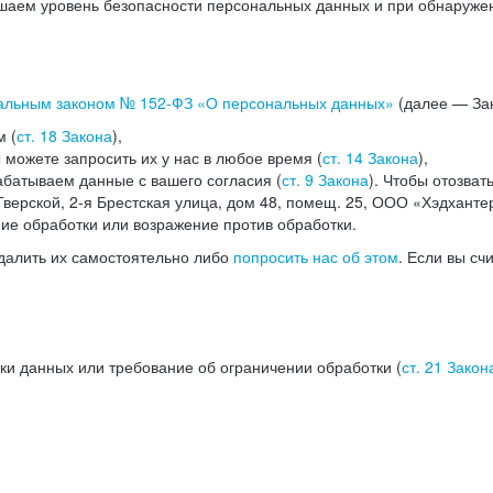
аем уровень безопасности персональных данных и при обнаружени
альным законом №
152-ФЗ
«О персональных данных»
(далее — Зак
м (
ст. 18 Закона
),
можете запросить их у нас в любое время (
ст. 14 Закона
),
абатываем данные с вашего согласия (
ст. 9 Закона
). Чтобы отозват
верской, 2-я Брестская улица, дом 48, помещ. 25, ООО «Хэдханте
ние обработки или возражение против обработки.
далить их самостоятельно либо
попросить нас об этом
. Если вы сч
ки данных или требование об ограничении обработки (
ст. 21 Закон